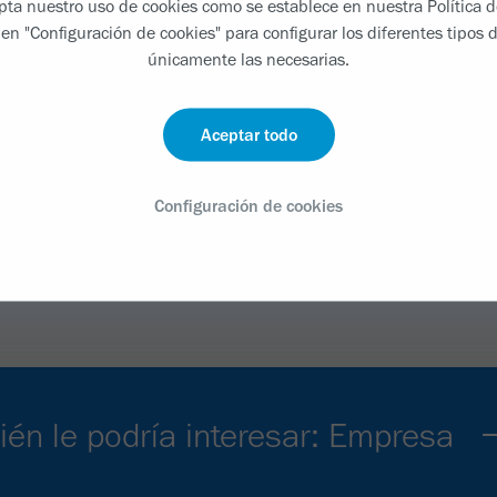
epta nuestro uso de cookies como se establece en nuestra
Política 
on la ciencia e innovación, con la inclusión y diversid
 en "Configuración de cookies" para configurar los diferentes tipos d
 en nuestros valores y elementos organizacionales.
únicamente las necesarias.
parte de nuestro día a día en un ecosistema corporativo q
 como el desarrollo individual, garantizando un apoyo co
Aceptar todo
con beneficios para promover el bienestar y un equilibrio
Configuración de cookies
én le podría interesar: Empresa