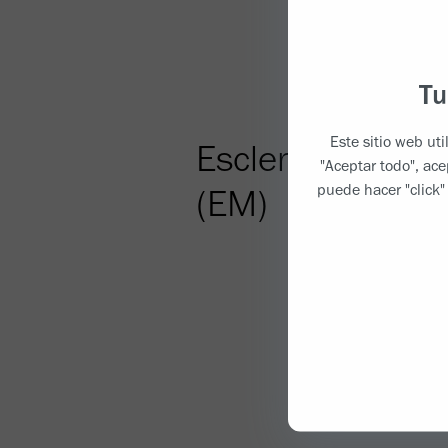
Tu
Este sitio web ut
Esclerosis Múlti
"Aceptar todo", ac
puede hacer "click"
(EM)