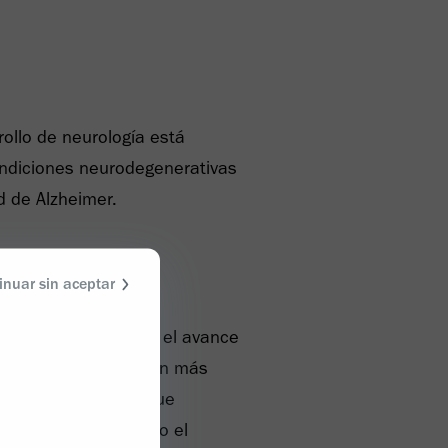
rollo de neurología está
ndiciones neurodegenerativas
d de Alzheimer.
inuar sin aceptar
o comprometida con el avance
cionar una comprensión más
adora enfermedad, que
00 personas en todo el