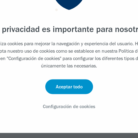
1,2*
mundo.
Aprenda más
 privacidad es importante para nosot
iliza cookies para mejorar la navegación y experiencia del usuario. H
ple
Biogen ha sido pionero en el desarrollo de tra
epta nuestro uso de cookies como se establece en nuestra
Política 
múltiple durante más de 25 años. Continuamo
 en "Configuración de cookies" para configurar los diferentes tipos d
tratamiento de la EM y mejorar los resultados 
únicamente las necesarias.
investigación se centra en terapias potencial
incluyendo la reparación del daño causado por
Aceptar todo
continua sobre la neurodegeneración y la repa
producir nuevas soluciones terapéuticas que 
Configuración de cookies
para la esclerosis múltiple.
Aprenda más